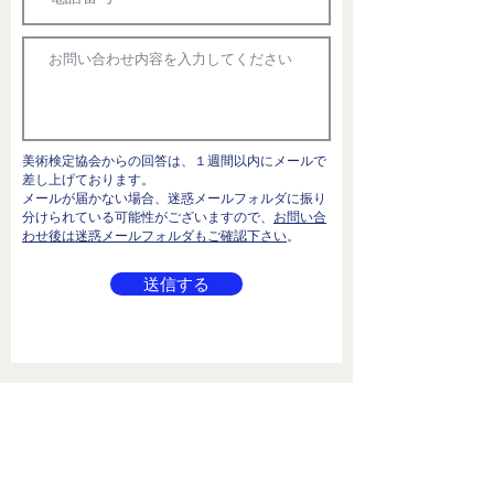
美術検定協会からの回答は、１週間以内にメールで
差し上げております。
メールが届かない場合、迷惑メールフォルダに振り
分けられている可能性がございますので、
お問い合
わせ後は迷惑メールフォルダもご確認下さい
。
送信する
一般社団法人美術検定協会
〒102-0093 東京都千代田区平河町2-5-7 ヒルクレスト平
河町1階