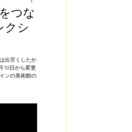
コラボレーション
常をつな
レクシ
等
は出尽くしたか
月10日から変更
ペインの美術館の