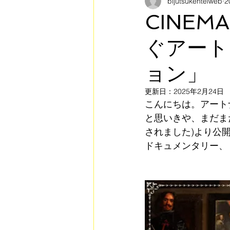
bijutsukenteiweb
2
美術検定への取り組み
美
CINE
ぐアート
ART PASS連携コンテンツ
ョン」
アートナビゲーターインタビュ
更新日：
2025年2月24日
こんにちは。アート
と思いきや、まだまだ
されました)より公
ドキュメンタリー、