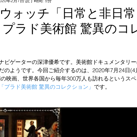
020年2月7日
読了時間: 5分
術検定勉強方法
オンラインで知るアート
アートとの
MAウォッチ「日常と非日
 プラド美術館 驚異のコ
子どもと美術館
展覧会・アートイベント・シンポジウム
ー
ナビゲーターの深津優希です。美術館ドキュメンタリー
のようです。今回ご紹介するのは、2020年7月24日(4
開の映画、世界各国から毎年300万人も訪れるというス
「プラド美術館 驚異のコレクション」
です。