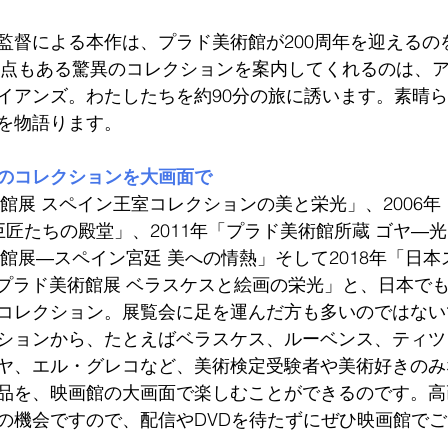
監督による本作は、プラド美術館が200周年を迎えるの
00点もある驚異のコレクションを案内してくれるのは、
イアンズ。わたしたちを約90分の旅に誘います。素晴
を物語ります。
のコレクションを大画面で
術館展 スペイン王室コレクションの美と栄光」、2006
巨匠たちの殿堂」、2011年「プラド美術館所蔵 ゴヤ―
術館展―スペイン宮廷 美への情熱」そして2018年「日
念 プラド美術館展 ベラスケスと絵画の栄光」と、日本で
コレクション。展覧会に足を運んだ方も多いのではない
ションから、たとえばベラスケス、ルーベンス、ティツ
ヤ、エル・グレコなど、美術検定受験者や美術好きのみ
品を、映画館の大画面で楽しむことができるのです。高
の機会ですので、配信やDVDを待たずにぜひ映画館で