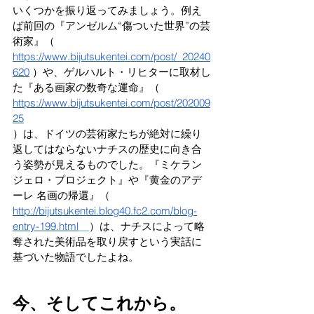
いくつかを振り返ってみましょう。例え
ば前回の『アンゼルム“傷ついた世界”の芸
術家』（　
https://www.bijutsukentei.com/post/_20240
620
）や、ゲルハルト・リヒターに取材し
た『ある画家の数奇な運命』（　
https://www.bijutsukentei.com/post/202009
25
）は、ドイツの芸術家たちが絶対に繰り
返してはならないナチスの歴史に向き合
う姿勢が見えるものでした。『ミケラン
ジェロ・プロジェクト』や『黄金のアデ
ーレ 名画の帰還』（　
http://bijutsukentei.blog40.fc2.com/blog-
entry-199.html
）は、ナチスによって略
奪された美術品を取り戻すという実話に
基づいた物語でしたよね。
今、そしてこれから。