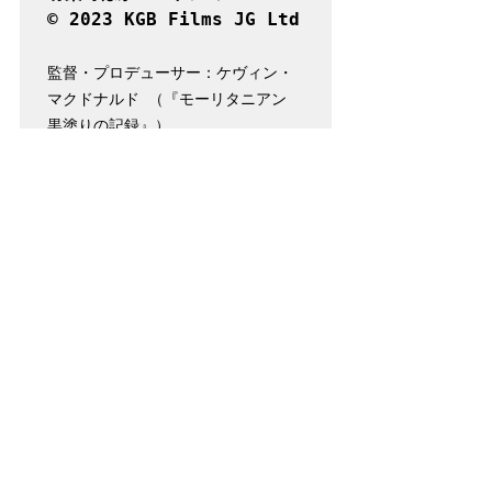
© 2023 KGB Films JG Ltd
監督・プロデューサー：ケヴィン・
マクドナルド （『モーリタニアン 
黒塗りの記録』）

出演：ジョン・ガリアーノ　ケイ
ト・モス　シドニー・トレダノ　ナ
オミ・キャンベル　ペネロペ・クル
ス　シャーリーズ・セロン　アナ・
ウィンター　エドワード・エニンフ
ル　ベルナール・アルノー

【2023年／イギリス／英語・仏語／
116分／カラー／ビスタ／原題：
High & Low -John Galliano】　

字幕翻訳：チオキ真理／© 2023 KGB 
Films JG Ltd　提供：木下グルー
プ　配給：キノフィルムズ　公式
HP：jg-movie.com