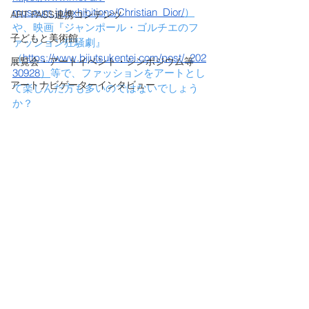
museum.jp/exhibitions/Christian_Dior/
）
ART PASS連携コンテンツ
や、映画『ジャンポール・ゴルチエのフ
子どもと美術館
ァッション狂騒劇』
（
https://www.bijutsukentei.com/post/_202
展覧会・アートイベント・シンポジウム等
30928
）
等で、ファッションをアートとし
アートナビゲーターインタビュー
て楽しんだ方も多いのではないでしょう
か？