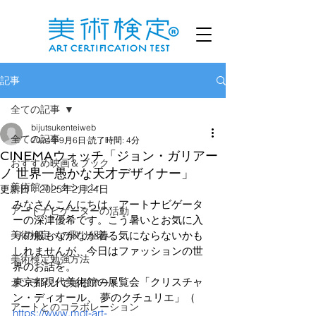
記事
全ての記事
bijutsukenteiweb
全ての記事
2024年9月6日
読了時間: 4分
CINEMAウォッチ「ジョン・ガリアー
おすすめ映画＆ブック
ノ 世界一愚かな天才デザイナー」
美術館コレクション
更新日：
2025年2月24日
みなさんこんにちは、アートナビゲータ
アートナビゲーターの活動
ーの深津優希です。こう暑いとお気に入
美術検定への取り組み
りの服もなかなか着る気にならないかも
しれませんが、今日はファッションの世
美術検定勉強方法
界のお話を。
東京都現代美術館の展覧会「クリスチャ
オンラインで知るアート
ン・ディオール、 夢のクチュリエ」（　
アートとのコラボレーション
https://www.mot-art-