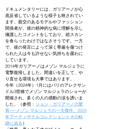
ドキュメンタリーには、ガリアーノが心
底反省しているような様子も映されてい
ます。親交のあるモデルやファッション
関係者が、彼の精神的な病に理解を示し
擁護したコメントをしており、総スカン
を食らったわけではなさそうです。一方
で、彼の発言によって深く尊厳を傷つけ
られた人は今も許せない気持ちを露わに
しています。
2014年ガリアーノはメゾン マルジェラに
電撃復帰しました。間違いを正して、や
り直せる環境も大事ではあります。
今年（2024年）1月にはパリのアレクサン
ドル3世橋でメゾン マルジェラのショーが
開催され、多くの人の感動の涙を誘いま
した。（参照：
ジョン・ガリアーノの驚
異──メゾン マルジェラの一大傑作、2024
年アーティザナルコレクションとその軌
跡に迫る
）