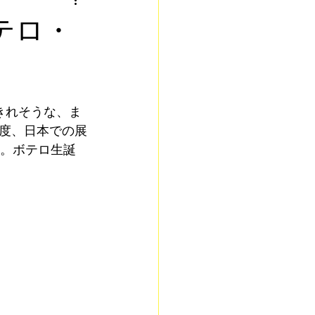
コラボレーション
ボテロ・
等
きれそうな、ま
度、日本での展
す。
ボテロ生誕