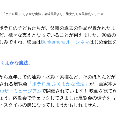
「ボテロ展  ふくよかな魔法」会場風景より、聖女たち＆美術史シリーズ
ボテロの子どもたちが、父親の過去の作品が置かれたま
ど、様々な支えとなっていることが伺えました。90歳
しみですね。映画は
Bunkamura ル・シネマ
はじめ全国
ふくよかな魔法」
から近年までの油彩・水彩・素描など、そのほとんどが
成される展覧会
「ボテロ展 ふくよかな魔法」
が、画家本
muraザ・ミュージアム
で開催されています！ 映画を観て
ょう。内覧会でチェックしてきました展覧会の様子を写
・スタイルの虜になってしまうかもしれません。