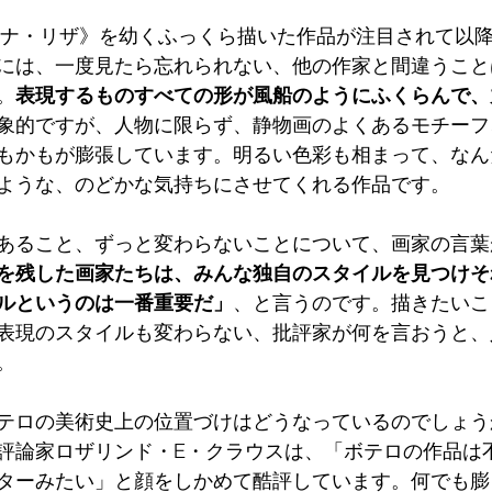
《モナ・リザ》を幼くふっくら描いた作品が注目されて以
には、一度見たら忘れられない、他の作家と間違うこと
。
表現するものすべての形が風船のようにふくらんで、
象的ですが、人物に限らず、静物画のよくあるモチーフ
もかもが膨張しています。明るい色彩も相まって、なん
ような、のどかな気持ちにさせてくれる作品です。
あること、ずっと変わらないことについて、画家の言葉
を残した画家たちは、みんな独自のスタイルを見つけそ
ルというのは一番重要だ」
、と言うのです。描きたいこ
表現のスタイルも変わらない、批評家が何を言おうと、
。
テロの美術史上の位置づけはどうなっているのでしょう
評論家ロザリンド・E・クラウスは、「ボテロの作品は
ターみたい」と顔をしかめて酷評しています。何でも膨