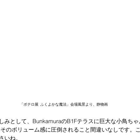
「ボテロ展  ふくよかな魔法」会場風景より、静物画
みとして、BunkamuraのB1Fテラスに巨大な小鳥ち
もそのボリューム感に圧倒されること間違いなしです。
さいね。