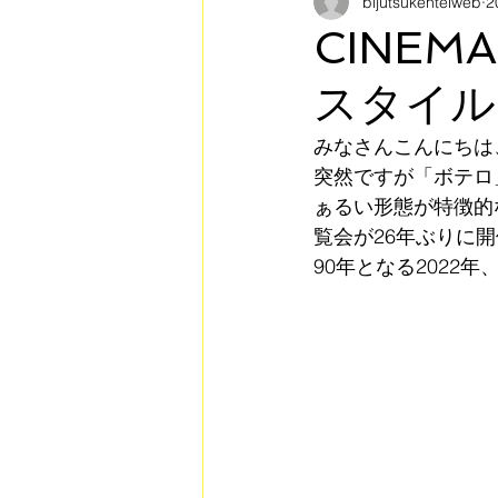
bijutsukenteiweb
2
美術検定への取り組み
美
CINE
スタイル
ART PASS連携コンテンツ
みなさんこんにちは
突然ですが「ボテロ
アートナビゲーターインタビュ
ぁるい形態が特徴的
覧会が26年ぶりに
90年となる2022