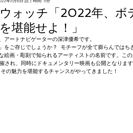
022年5月6日
読了時間: 5分
術検定勉強方法
オンラインで知るアート
アートとの
MAウォッチ「2022年、
を堪能せよ！」
子どもと美術館
展覧会・アートイベント・シンポジウム
、アートナビゲーターの深津優希です。
」をご存じでしょうか？  モチーフが全て膨らんではち
ー
な絵画・彫刻で知られるアーティストの名前です。この
開催され、同時にドキュメンタリー映画も公開となりま
年、その魅力を堪能するチャンスがやってきました！